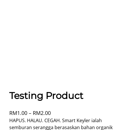
Testing Product
P
RM
1.00
–
RM
2.00
r
HAPUS. HALAU. CEGAH. Smart Keyler ialah
semburan serangga berasaskan bahan organik
i