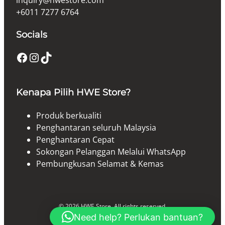
inquiry@hwestore.com
+6011 7277 6764
Socials
Facebook
Instagram
TikTok
Kenapa Pilih HWE Store?
Produk berkualiti
Penghantaran seluruh Malaysia
Penghantaran Cepat
Sokongan Pelanggan Melalui WhatsApp
Pembungkusan Selamat & Kemas
© 2026 HWE Store. All rights reserved.
Need help? Perlukan bantuan?