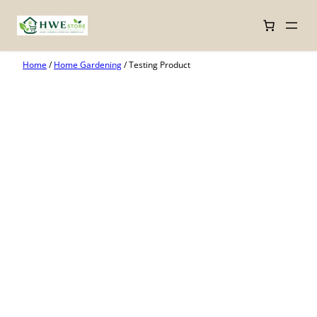
Skip
Home
/
Home Gardening
/ Testing Product
to
content