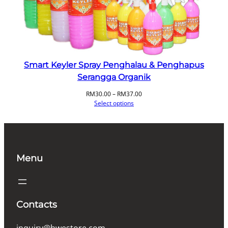
Smart Keyler Spray Penghalau & Penghapus
Serangga Organik
Price
RM
30.00
–
RM
37.00
range:
Select options
RM30.00
through
RM37.00
Menu
Contacts