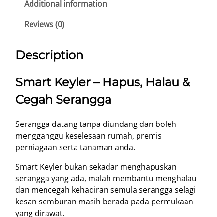
r
Additional information
g
o
P
Reviews (0)
u
r
g
o
Description
h
d
R
u
Smart Keyler – Hapus, Halau &
M
c
t
2
Cegah Serangga
q
.
u
0
Serangga datang tanpa diundang dan boleh
a
0
mengganggu keselesaan rumah, premis
n
perniagaan serta tanaman anda.
t
i
Smart Keyler bukan sekadar menghapuskan
t
serangga yang ada, malah membantu menghalau
y
dan mencegah kehadiran semula serangga selagi
kesan semburan masih berada pada permukaan
yang dirawat.