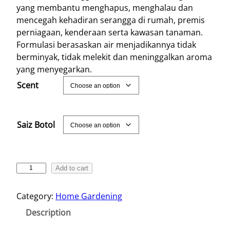
yang membantu menghapus, menghalau dan
c
mencegah kehadiran serangga di rumah, premis
e
perniagaan, kenderaan serta kawasan tanaman.
r
Formulasi berasaskan air menjadikannya tidak
a
berminyak, tidak melekit dan meninggalkan aroma
n
yang menyegarkan.
g
Scent
e
:
R
Saiz Botol
M
1
.
T
Add to cart
0
e
0
s
Category:
Home Gardening
t
t
Description
i
h
n